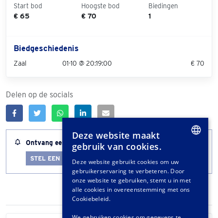
Start bod
Hoogste bod
Biedingen
€ 65
€ 70
1
Biedgeschiedenis
Zaal
01-10 @ 20:19:00
€ 70
Delen op de socials
Deze website maakt
Ontvang een melding wanneer dit kavel bijna afloopt
gebruik van cookies.
DUTCH
STEL EEN LOTALERT IN
Deze website gebruikt cookies om uw
gebruikerservaring te verbeteren. Door
GERMAN
onze website te gebruiken, stemt u in met
FRENCH
alle cookies in overeenstemming met ons
Cookiebeleid.
We gebruiken cookies om gegevens te