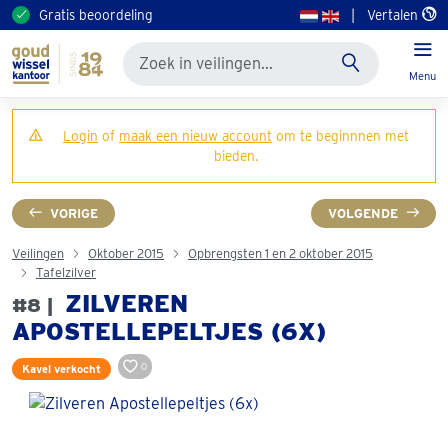
Gratis beoordeling
|
Vertalen
Menu
Login
of
maak een nieuw account
om te beginnnen met
bieden.
VORIGE
VOLGENDE
Veilingen
Oktober 2015
Opbrengsten 1 en 2 oktober 2015
Tafelzilver
ZILVEREN
#8 |
APOSTELLEPELTJES (6X)
0
Kavel verkocht