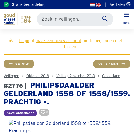
Gratis beoordeling
|
Vertalen
Menu
Login
of
maak een nieuw account
om te beginnnen met
bieden.
VORIGE
VOLGENDE
Veilingen
Oktober 2018
Veiling 12 oktober 2018
Gelderland
PHILIPSDAALDER
#2776 |
GELDERLAND 1558 OF 1558/1559.
PRACHTIG -.
0
Kavel onverkocht