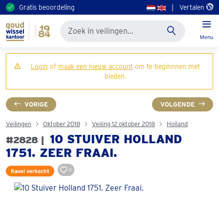
Gratis beoordeling
|
Vertalen
Menu
Login
of
maak een nieuw account
om te beginnnen met
bieden.
VORIGE
VOLGENDE
Veilingen
Oktober 2018
Veiling 12 oktober 2018
Holland
10 STUIVER HOLLAND
#2828 |
1751. ZEER FRAAI.
0
Kavel verkocht