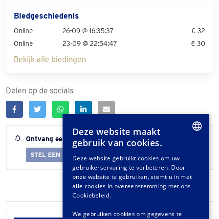
Biedgeschiedenis
Online
26-09 @ 16:35:37
€ 32
Online
23-09 @ 22:54:47
€ 30
Bekijk alle biedingen
Delen op de socials
Deze website maakt
Ontvang een melding wanneer dit kavel bijna afloopt
gebruik van cookies.
DUTCH
STEL EEN LOTALERT IN
Deze website gebruikt cookies om uw
gebruikerservaring te verbeteren. Door
GERMAN
onze website te gebruiken, stemt u in met
FRENCH
alle cookies in overeenstemming met ons
Cookiebeleid.
We gebruiken cookies om gegevens te