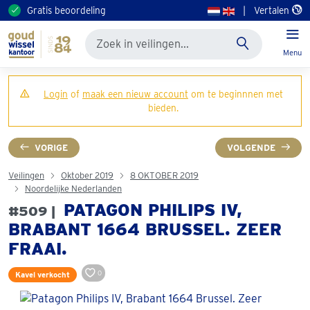
Gratis beoordeling
|
Vertalen
Menu
Login
of
maak een nieuw account
om te beginnnen met
bieden.
VORIGE
VOLGENDE
Veilingen
Oktober 2019
8 OKTOBER 2019
Noordelijke Nederlanden
PATAGON PHILIPS IV,
#509 |
BRABANT 1664 BRUSSEL. ZEER
FRAAI.
0
Kavel verkocht