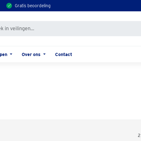
Gratis beoordeling
open
Over ons
Contact
2