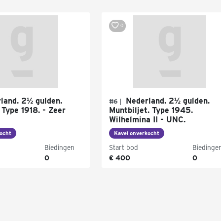
0
land. 2½ gulden.
Nederland. 2½ gulden.
#6 |
 Type 1918. - Zeer
Muntbiljet. Type 1945.
Wilhelmina II - UNC.
ocht
Kavel onverkocht
Biedingen
Start bod
Biedinge
0
€ 400
0