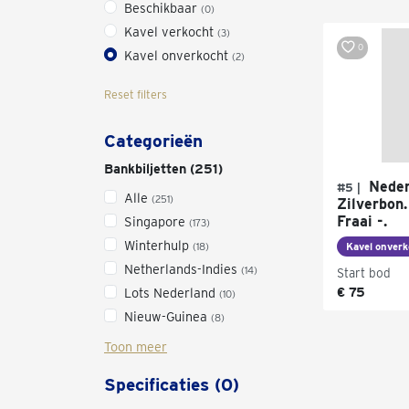
Beschikbaar
(0)
Kavel verkocht
(3)
0
Kavel onverkocht
(2)
Reset filters
Categorieën
Bankbiljetten (251)
Neder
#5 |
Alle
(251)
Zilverbon.
Fraai -.
Singapore
(173)
Winterhulp
(18)
Kavel onverk
Netherlands-Indies
(14)
Start bod
€ 75
Lots Nederland
(10)
Nieuw-Guinea
(8)
Toon meer
Specificaties (0)