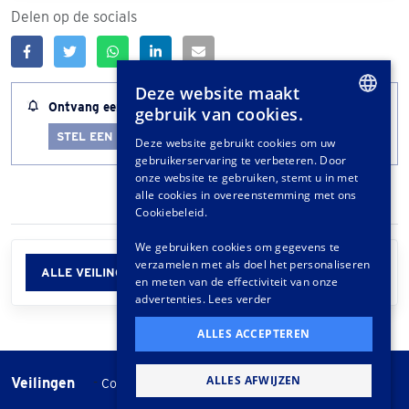
Delen op de socials
Deze website maakt
Ontvang een melding wanneer dit kavel bijna afloopt
gebruik van cookies.
DUTCH
STEL EEN LOTALERT IN
Deze website gebruikt cookies om uw
gebruikerservaring te verbeteren. Door
GERMAN
onze website te gebruiken, stemt u in met
FRENCH
alle cookies in overeenstemming met ons
Cookiebeleid.
We gebruiken cookies om gegevens te
verzamelen met als doel het personaliseren
ALLE VEILINGINFORMATIE
en meten van de effectiviteit van onze
advertenties.
Lees verder
ALLES ACCEPTEREN
ALLES AFWIJZEN
Veilingen
-
Cookie instellingen
Veilingvoorwaarden