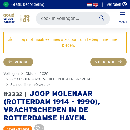
Gratis beoordeling
|
Vertalen
Menu
Login
of
maak een nieuw account
om te beginnnen met
bieden.
VORIGE
VOLGENDE
Veilingen
Oktober 2020
8 OKTOBER 2020 - SCHILDERIJEN EN GRAVURES
Schilderijen en Gravures
JOOP MOLENAAR
#3332 |
(ROTTERDAM 1914 - 1990),
VRACHTSCHEPEN IN DE
ROTTERDAMSE HAVEN.
0
Kavel verkocht