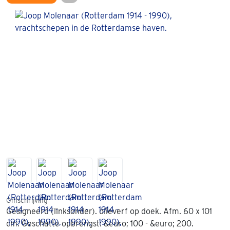
Omschrijving
Gesigneerd (linksonder). olieverf op doek. Afm. 60 x 101
cm. Geschatte opbrengst: &euro; 100 - &euro; 200.