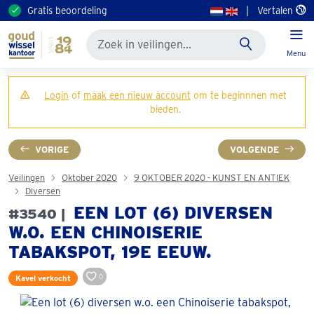
Gratis beoordeling
|
Vertalen
Menu
Login
of
maak een nieuw account
om te beginnnen met
bieden.
VORIGE
VOLGENDE
Veilingen
Oktober 2020
9 OKTOBER 2020 - KUNST EN ANTIEK
Diversen
EEN LOT (6) DIVERSEN
#3540 |
W.O. EEN CHINOISERIE
TABAKSPOT, 19E EEUW.
0
Kavel verkocht