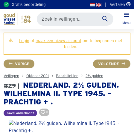
Gratis beoordeling
|
Vertalen
Menu
Login
of
maak een nieuw account
om te beginnnen met
bieden.
VORIGE
VOLGENDE
Veilingen
Oktober 2021
Bankbiljetten
2½ gulden
NEDERLAND. 2½ GULDEN.
#29 |
WILHELMINA II. TYPE 1945. -
PRACHTIG + .
0
Kavel onverkocht