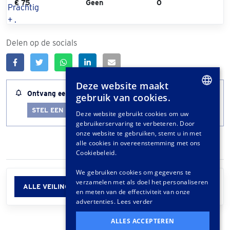
€ 75
Geen
0
Delen op de socials
Deze website maakt
Ontvang een melding wanneer dit kavel bijna afloopt
gebruik van cookies.
DUTCH
STEL EEN LOTALERT IN
Deze website gebruikt cookies om uw
gebruikerservaring te verbeteren. Door
GERMAN
onze website te gebruiken, stemt u in met
FRENCH
alle cookies in overeenstemming met ons
Cookiebeleid.
We gebruiken cookies om gegevens te
verzamelen met als doel het personaliseren
ALLE VEILINGINFORMATIE
en meten van de effectiviteit van onze
advertenties.
Lees verder
ALLES ACCEPTEREN