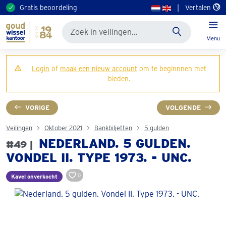
Gratis beoordeling
|
Vertalen
Menu
Login
of
maak een nieuw account
om te beginnnen met
bieden.
VORIGE
VOLGENDE
Veilingen
Oktober 2021
Bankbiljetten
5 gulden
NEDERLAND. 5 GULDEN.
#49 |
VONDEL II. TYPE 1973. - UNC.
0
Kavel onverkocht