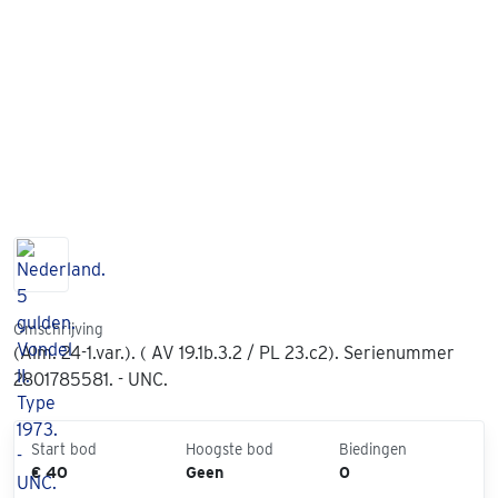
Omschrijving
(Alm. 24-1.var.). ( AV 19.1b.3.2 / PL 23.c2). Serienummer
2801785581. - UNC.
Start bod
Hoogste bod
Biedingen
€ 40
Geen
0