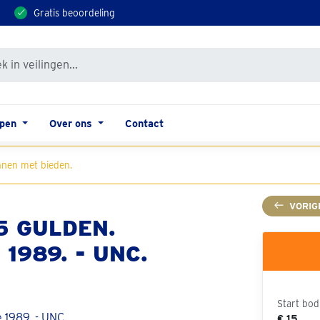
Gratis beoordeling
open
Over ons
Contact
nen met bieden.
VORIG
5 GULDEN.
1989. - UNC.
Start bod
€ 15