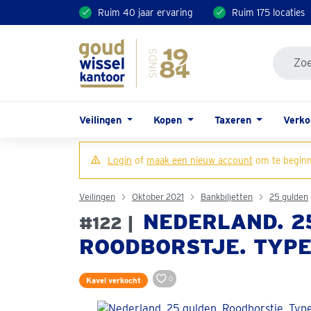
Ruim 40 jaar ervaring
Ruim 175 locaties
Veilingen
Kopen
Taxeren
Verk
Login
of
maak een nieuw account
om te beginn
Veilingen
Oktober 2021
Bankbiljetten
25 gulden
NEDERLAND. 2
#122 |
ROODBORSTJE. TYPE 
0
Kavel verkocht