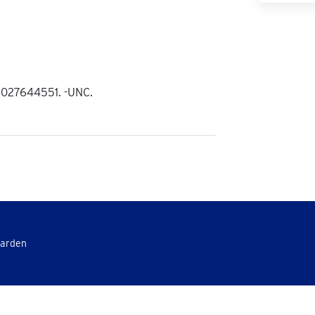
 2027644551. -UNC.
aarden