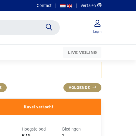
Contact
|
|
Vertalen
Login
LIVE VEILING
E
VOLGENDE
Kavel verkocht
Hoogste bod
Biedingen
€ 15
1