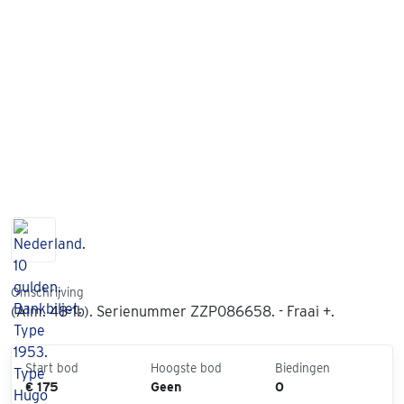
Omschrijving
(Alm. 48-1b). Serienummer ZZP086658. - Fraai +.
Start bod
Hoogste bod
Biedingen
€ 175
Geen
0