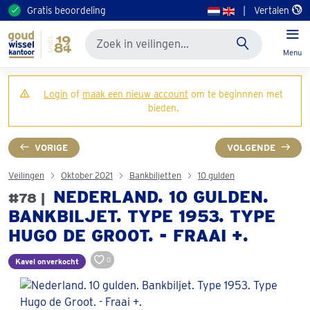
Gratis beoordeling
|
Vertalen
Menu
Login
of
maak een nieuw account
om te beginnnen met
bieden.
VORIGE
VOLGENDE
Veilingen
Oktober 2021
Bankbiljetten
10 gulden
NEDERLAND. 10 GULDEN.
#78 |
BANKBILJET. TYPE 1953. TYPE
HUGO DE GROOT. - FRAAI +.
0
Kavel onverkocht