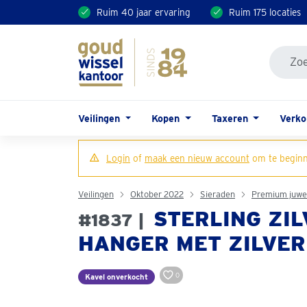
Ruim 40 jaar ervaring
Ruim 175 locaties
Veilingen
Kopen
Taxeren
Verk
Login
of
maak een nieuw account
om te beginn
Veilingen
Oktober 2022
Sieraden
Premium juwe
STERLING ZIL
#1837 |
HANGER MET ZILVER
0
Kavel onverkocht