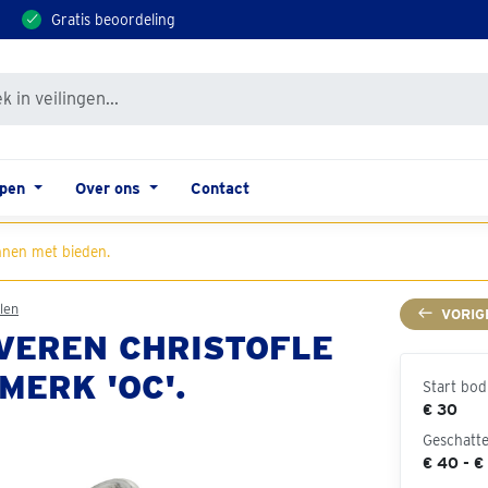
Gratis beoordeling
open
Over ons
Contact
nen met bieden.
len
VORIG
VEREN CHRISTOFLE
MERK 'OC'.
Start bod
€ 30
Geschatt
€ 40 - €