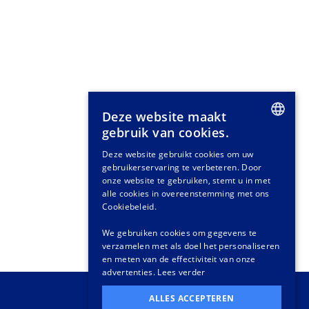
Deze website maakt
gebruik van cookies.
DUTCH
Deze website gebruikt cookies om uw
gebruikerservaring te verbeteren. Door
GERMAN
onze website te gebruiken, stemt u in met
FRENCH
alle cookies in overeenstemming met ons
Cookiebeleid.
We gebruiken cookies om gegevens te
verzamelen met als doel het personaliseren
en meten van de effectiviteit van onze
advertenties.
Lees verder
ALLES ACCEPTEREN