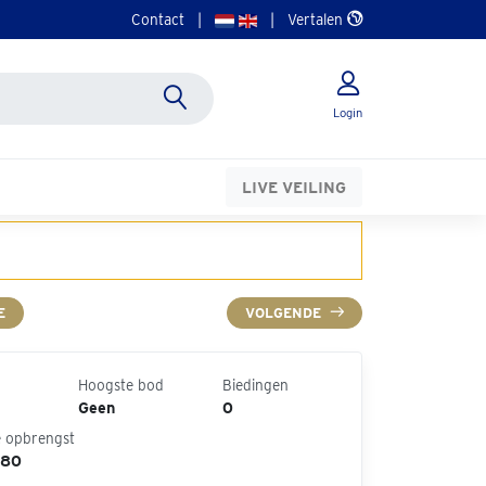
Contact
|
|
Vertalen
Login
LIVE VEILING
E
VOLGENDE
Hoogste bod
Biedingen
Geen
0
e opbrengst
 80