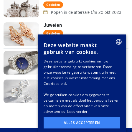
Gesloten
Kopen in de aftersale t/m 20 okt 2023
Juwelen
Gesloten
Kopen in de aftersale t/m 20 okt 2023
Deze website maakt
gebruik van cookies.
Horloges
DUTCH
Deze website gebruikt cookies om uw
Gesloten
gebruikerservaring te verbeteren. Door
GERMAN
Kopen in de aftersale t/m 20 okt 2023
onze website te gebruiken, stemt u in met
FRENCH
alle cookies in overeenstemming met ons
Diamanten
Cookiebeleid.
Gesloten
We gebruiken cookies om gegevens te
Kopen in de aftersale t/m 20 okt 2023
verzamelen met als doel het personaliseren
en meten van de effectiviteit van onze
advertenties.
Lees verder
ALLES ACCEPTEREN