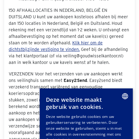
150 AFHAALLOCATIES IN NEDERLAND, BELGIË EN
DUITSLAND U kunt uw aankopen kosteloos afhalen bij meer
dan 150 locaties in Nederland, België en Duitsland. Houd
rekening met een verzendtijd van 1-2 weken. U ontvangt een
afhaalbevestiging op het moment dat uw kavel(s) gereed
staan om te worden afgehaald.
Klik hier om de
dichtstbijzijnde vestiging te vinden.
Geef bij de afhandeling
via het klantportaal (of via veiling@goudwisselkantoor.nl)
aan in welk kantoor u uw kavels wenst af te halen.
VERZENDEN Voor het verzenden van uw aankopen werkt
ons veilinghuis samen met
Easy2Send
. Easy2send biedt
verzekerd transport variërend van eenvoudige
koeriersopdrachten tot het vervoeren van exclusieve
Deze website maakt
stukken, zowel nationaal als internationaal. De prijs die
gebruik van cookies.
berekend wordt is afhankelijk van de grootte van uw
DUTCH
aankoop en het bezorgadres. Als u bij de afhandeling van
Deze website gebruikt cookies om uw
uw aankopen via het klantportaal "Easy2Send" als
gebruikerservaring te verbeteren. Door
GERMAN
verzendwijze selecteert, ontvangt u een offerte. Ook
onze website te gebruiken, stemt u in met
voorafgaand aan de veiling kunt u vrijblijvend een offerte
FRENCH
alle cookies in overeenstemming met ons