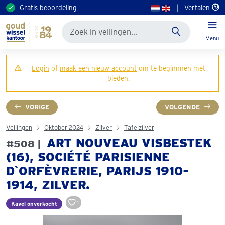
Gratis beoordeling
|
Vertalen
Menu
Login
of
maak een nieuw account
om te beginnnen met
bieden.
VORIGE
VOLGENDE
Veilingen
Oktober 2024
Zilver
Tafelzilver
ART NOUVEAU VISBESTEK
#508 |
(16), SOCIÉTÉ PARISIENNE
D`ORFÈVRERIE, PARIJS 1910-
1914, ZILVER.
1
Kavel onverkocht