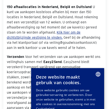
150 afhaallocaties in Nederland, België en Duitsland
U
kunt uw aankopen kosteloos afhalen bij meer dan 150
locaties in Nederland, België en Duitsland. Houd rekening
met een verzendtijd van 1-2 weken. U ontvangt een
afhaalbevestiging op het moment dat uw kavel(s) gereed
staan om te worden afgehaald.
Klik hier om de
dichtstbijzijnde vestiging te vinden.
Geef bij de afhandeling
via het klantportaal (of via veiling@goudwisselkantoor.nl)
aan in welk kantoor u uw kavels wenst af te halen.
Verzenden
Voor het verzenden van uw aankopen werkt ons
veilinghuis samen met
Easy2Send
. Easy2send biedt
verzekerd transport variërend van eenvoudige
koeriersopdrachten tot het vervoeren van exclusieve
Deze website maakt
stukken, zowel nationaal als internationaal. De prijs die
gebruik van cookies.
berekend wordt is afhankelijk van de grootte van uw
DUTCH
aankoop en het bezorgadres. Als u bij de afhandeling van
Deze website gebruikt cookies om uw
uw aankopen via het klantportaal "Easy2Send" als
gebruikerservaring te verbeteren. Door
GERMAN
verzendwijze selecteert, ontvangt u een offerte. Ook
onze website te gebruiken, stemt u in met
voorafgaand aan de veiling kunt u vrijblijvend een offerte
FRENCH
alle cookies in overeenstemming met ons
aanvragen via www.easy2send.nl/veilingen |
Cookiebeleid.