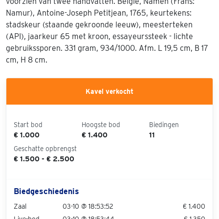
voorzien van twee handvatten. België, Namen (Frans:
Namur), Antoine-Joseph Petitjean, 1765, keurtekens:
stadskeur (staande gekroonde leeuw), meesterteken
(API), jaarkeur 65 met kroon, essayeurssteek - lichte
gebruikssporen. 331 gram, 934/1000. Afm. L 19,5 cm, B 17
cm, H 8 cm.
Kavel verkocht
Start bod
Hoogste bod
Biedingen
€ 1.000
€ 1.400
11
Geschatte opbrengst
€ 1.500 - € 2.500
Biedgeschiedenis
Zaal
03-10 @ 18:53:52
€ 1.400
Live-bod
03-10 @ 18:53:44
€ 1.350