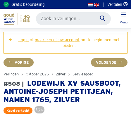
Gratis beoordeling
|
Vertalen
Menu
Login
of
maak een nieuw account
om te beginnnen met
bieden.
VORIGE
VOLGENDE
Veilingen
Oktober 2025
Zilver
Serviesgoed
LODEWIJK XV SAUSBOOT,
#508 |
ANTOINE-JOSEPH PETITJEAN,
NAMEN 1765, ZILVER
6
Kavel verkocht