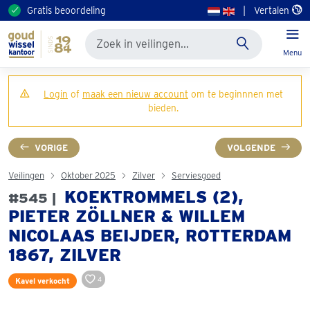
Gratis beoordeling
|
Vertalen
Menu
Login
of
maak een nieuw account
om te beginnnen met
bieden.
VORIGE
VOLGENDE
Veilingen
Oktober 2025
Zilver
Serviesgoed
KOEKTROMMELS (2),
#545 |
PIETER ZÖLLNER & WILLEM
NICOLAAS BEIJDER, ROTTERDAM
1867, ZILVER
4
Kavel verkocht