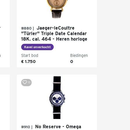
r
Jaeger-leCoultre
#880 |
"Türler" Triple Date Calendar
18K. cal. 464 - Heren horloge
Kavel onverkocht
n
Start bod
Biedingen
€ 1.750
0
13
No Reserve - Omega
#910 |