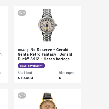
9
No Reserve - Gérald
#846 |
n
Genta Retro Fantasy "Donald
Duck" 3612 - Heren horloge
Kavel onverkocht
n
Start bod
Biedingen
€ 10.000
0
9