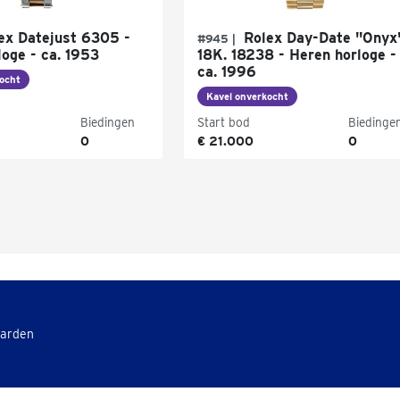
ex Datejust 6305 -
Rolex Day-Date "Onyx
#945 |
loge - ca. 1953
18K. 18238 - Heren horloge -
ca. 1996
ocht
Kavel onverkocht
Biedingen
Start bod
Biedinge
0
€ 21.000
0
aarden