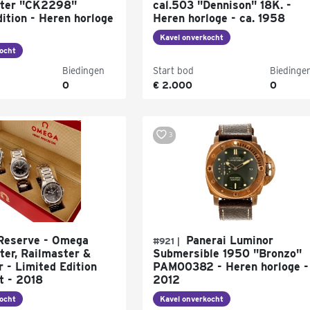
ter "CK2298"
cal.503 "Dennison" 18K. -
ition - Heren horloge
Heren horloge - ca. 1958
Kavel onverkocht
ocht
Biedingen
Start bod
Biedinge
0
€ 2.000
0
3
Reserve - Omega
Panerai Luminor
#921 |
er, Railmaster &
Submersible 1950 "Bronzo"
 - Limited Edition
PAM00382 - Heren horloge -
t - 2018
2012
ocht
Kavel onverkocht