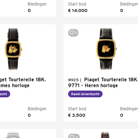
Biedingen
Start bod
Biedinge
0
€ 14.000
0
8
et Tourterelle 18K.
Piaget Tourterelle 18K
#925 |
mes horloge
9771 - Heren horloge
ocht
Kavel onverkocht
Biedingen
Start bod
Biedinge
0
€ 3.500
0
24