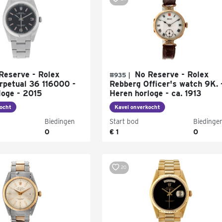
Reserve - Rolex
No Reserve - Rolex
#935 |
rpetual 36 116000 -
Rebberg Officer's watch 9K. 
loge - 2015
Heren horloge - ca. 1913
ocht
Kavel onverkocht
Biedingen
Start bod
Biedinge
0
€ 1
0
20