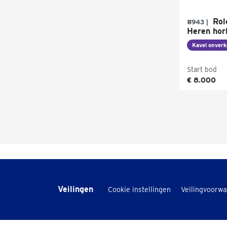
Rol
#943 |
Heren hor
Kavel onverk
Start bod
€ 8.000
Veilingen
-
Cookie instellingen
Veilingvoorw