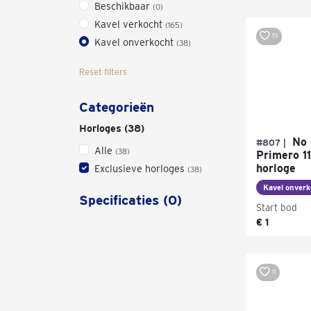
Beschikbaar
(0)
Kavel verkocht
(165)
19
Kavel onverkocht
(38)
Reset filters
Categorieën
Horloges (38)
No R
#807 |
Alle
(38)
Primero 1
horloge
Exclusieve horloges
(38)
Kavel onverk
Specificaties (0)
Start bod
€ 1
11