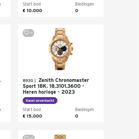
n
Start bod
Biedingen
€ 10.000
0
14
.
Zenith Chronomaster
#930 |
Sport 18K. 18.3101.3600 -
Heren horloge - 2023
Kavel onverkocht
n
Start bod
Biedingen
€ 15.000
0
35