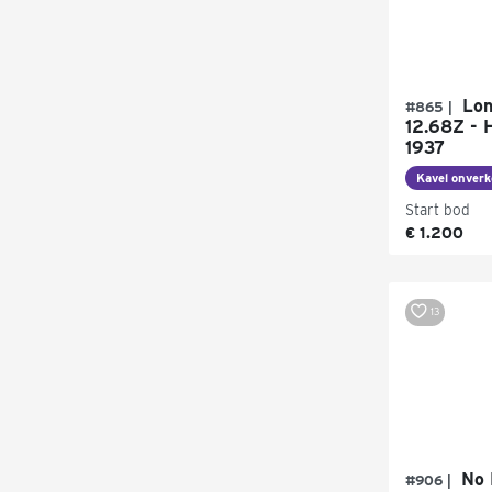
Lon
#865 |
12.68Z - H
1937
Kavel onverk
Start bod
€ 1.200
13
No 
#906 |