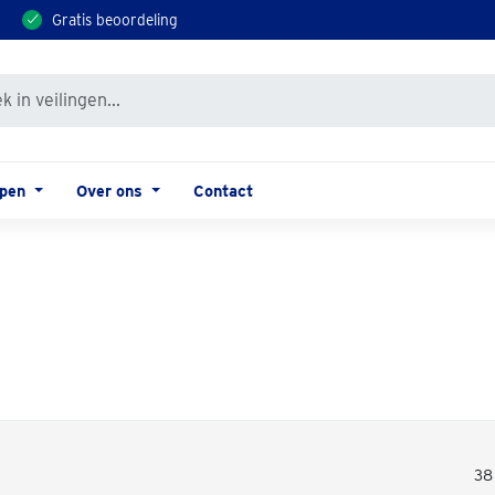
Gratis beoordeling
open
Over ons
Contact
38