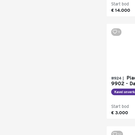
Start bod
€ 14.000
9
Piag
#924 |
9902 - Da
Kavel onverk
Start bod
€ 3.000
52