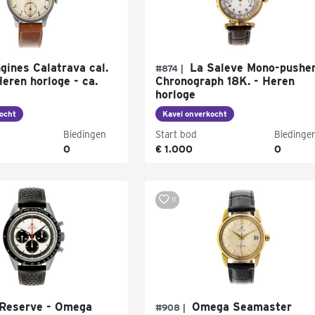
gines Calatrava cal.
La Saleve Mono-pushe
#874 |
eren horloge - ca.
Chronograph 18K. - Heren
horloge
ocht
Kavel onverkocht
Biedingen
Start bod
Biedinge
0
€ 1.000
0
11
Reserve - Omega
Omega Seamaster
#908 |