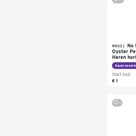
No 
#933 |
Oyster Pe
Heren hor
Kavel onverk
Start bod
€ 1
4