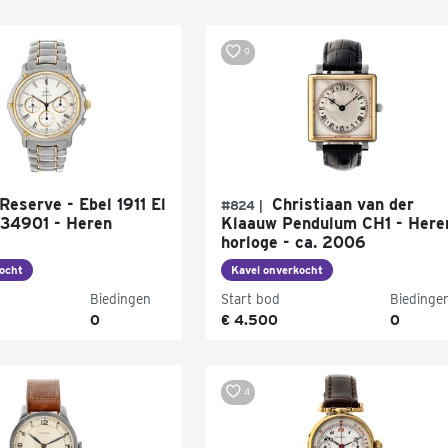
9
eserve - Ebel 1911 El
Christiaan van der
#824 |
134901 - Heren
Klaauw Pendulum CH1 - Here
horloge - ca. 2006
ocht
Kavel onverkocht
Biedingen
Start bod
Biedinge
0
€ 4.500
0
4