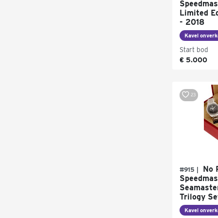
Speedmas
Limited Ed
- 2018
Kavel onverk
Start bod
€ 5.000
23
No 
#915 |
Speedmast
Seamaster
Trilogy Se
Kavel onverk