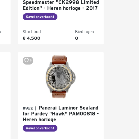
Speedmaster "CK2998 Limited
Edition" - Heren horloge - 2017
Kavel onverkocht
n
Start bod
Biedingen
€ 4.500
0
8
Panerai Luminor Sealand
#922 |
for Purdey "Hawk" PAM00818 -
Heren horloge
Kavel onverkocht