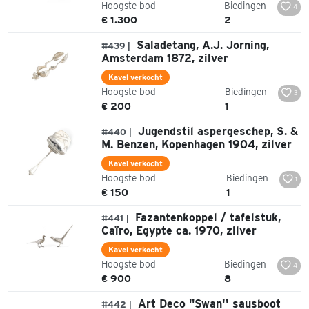
Hoogste bod
Biedingen
4
€ 1.300
2
Saladetang, A.J. Jorning,
#439 |
Amsterdam 1872, zilver
Kavel verkocht
Hoogste bod
Biedingen
3
€ 200
1
Jugendstil aspergeschep, S. &
#440 |
M. Benzen, Kopenhagen 1904, zilver
Kavel verkocht
Hoogste bod
Biedingen
1
€ 150
1
Fazantenkoppel / tafelstuk,
#441 |
Caïro, Egypte ca. 1970, zilver
Kavel verkocht
Hoogste bod
Biedingen
4
€ 900
8
Art Deco "Swan'' sausboot
#442 |