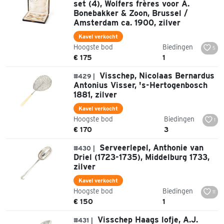
set (4), Wolfers frères voor A.
Bonebakker & Zoon, Brussel /
Amsterdam ca. 1900, zilver
Kavel verkocht
Hoogste bod
Biedingen
5
€ 175
1
Visschep, Nicolaas Bernardus
#429 |
Antonius Visser, 's-Hertogenbosch
1881, zilver
Kavel verkocht
Hoogste bod
Biedingen
1
€ 170
3
Serveerlepel, Anthonie van
#430 |
Driel (1723-1735), Middelburg 1733,
zilver
Kavel verkocht
Hoogste bod
Biedingen
11
€ 150
1
Visschep Haags lofje, A.J.
#431 |