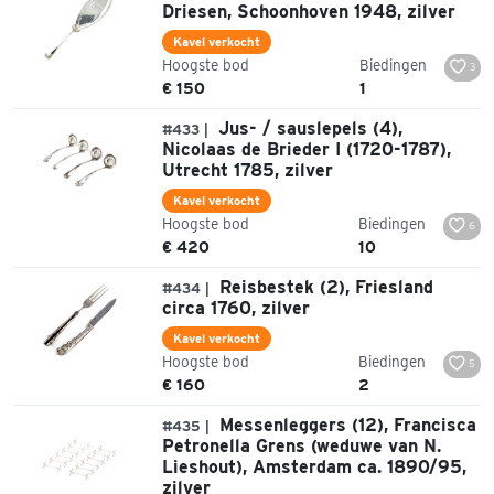
Driesen, Schoonhoven 1948, zilver
Kavel verkocht
Hoogste bod
Biedingen
3
€ 150
1
Jus- / sauslepels (4),
#433 |
Nicolaas de Brieder I (1720-1787),
Utrecht 1785, zilver
Kavel verkocht
Hoogste bod
Biedingen
6
€ 420
10
Reisbestek (2), Friesland
#434 |
circa 1760, zilver
Kavel verkocht
Hoogste bod
Biedingen
5
€ 160
2
Messenleggers (12), Francisca
#435 |
Petronella Grens (weduwe van N.
Lieshout), Amsterdam ca. 1890/95,
zilver