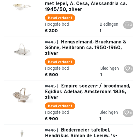
met lepel, A. Cesa, Alessandria ca.
1945/50, zilver
Kavel verkocht
Hoogste bod
Biedingen
2
€ 300
1
Hengselmand, Bruckmann &
#443 |
Söhne, Heilbronn ca. 1950-1960,
zilver
Kavel verkocht
Hoogste bod
Biedingen
1
€ 500
1
Empire soezen- / broodmand,
#445 |
Egidius Adelaar, Amsterdam 1836,
zilver
Kavel verkocht
Hoogste bod
Biedingen
8
€ 900
1
Biedermeier tafelbel,
#446 |
Hendrikus Simon de Leeuw, 's-