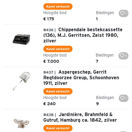
Kavel verkocht
Hoogste bod
Biedingen
2
€ 175
1
Chippendale bestekcassette
#436 |
(136), M.J. Gerritsen, Zeist 1980,
zilver
Kavel verkocht
Hoogste bod
Biedingen
6
€ 7.000
7
Aspergeschep, Gerrit
#437 |
Regtdoorzee Greup, Schoonhoven
1911, zilver
Kavel verkocht
Hoogste bod
Biedingen
3
€ 240
9
Jardinière, Brahmfeld &
#438 |
Gutruf, Hamburg ca. 1842, zilver
Kavel verkocht