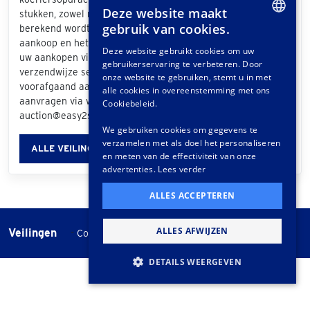
Deze website maakt
stukken, zowel nationaal als internationaal. De prijs die
gebruik van cookies.
berekend wordt is afhankelijk van de grootte van uw
DUTCH
aankoop en het bezorgadres. Als u bij de afhandeling van
Deze website gebruikt cookies om uw
uw aankopen via het klantportaal "Easy2Send" als
gebruikerservaring te verbeteren. Door
GERMAN
verzendwijze selecteert, ontvangt u een offerte. Ook
onze website te gebruiken, stemt u in met
voorafgaand aan de veiling kunt u vrijblijvend een offerte
FRENCH
alle cookies in overeenstemming met ons
aanvragen via www.easy2send.nl/veilingen |
Cookiebeleid.
auction@easy2send.nl | Telefoon: (+31) 88 330 0999.
We gebruiken cookies om gegevens te
verzamelen met als doel het personaliseren
ALLE VEILINGINFORMATIE
en meten van de effectiviteit van onze
advertenties.
Lees verder
ALLES ACCEPTEREN
ALLES AFWIJZEN
Veilingen
-
Cookie instellingen
Veilingvoorwaarden
DETAILS WEERGEVEN
STRIKT NOODZAKELIJK