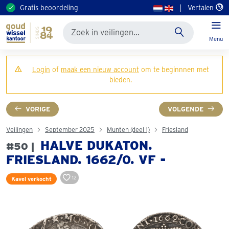
Gratis beoordeling
|
Vertalen
Menu
Login
of
maak een nieuw account
om te beginnnen met
bieden.
VORIGE
VOLGENDE
Veilingen
September 2025
Munten (deel 1)
Friesland
HALVE DUKATON.
#50 |
FRIESLAND. 1662/0. VF -
12
Kavel verkocht