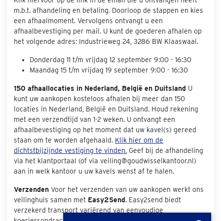
Klik hiervoor op de link in de email die u ontvangen heeft
m.b.t. afhandeling en betaling. Doorloop de stappen en kies
een afhaalmoment. Vervolgens ontvangt u een
afhaalbevestiging per mail. U kunt de goederen afhalen op
het volgende adres: Industrieweg 24, 3286 BW Klaaswaal.
Donderdag 11 t/m vrijdag 12 september 9:00 - 16:30
Maandag 15 t/m vrijdag 19 september 9:00 - 16:30
150 afhaallocaties in Nederland, België en Duitsland
U
kunt uw aankopen kosteloos afhalen bij meer dan 150
locaties in Nederland, België en Duitsland. Houd rekening
met een verzendtijd van 1-2 weken. U ontvangt een
afhaalbevestiging op het moment dat uw kavel(s) gereed
staan om te worden afgehaald.
Klik hier om de
dichtstbijzijnde vestiging te vinden.
Geef bij de afhandeling
via het klantportaal (of via veiling@goudwisselkantoor.nl)
aan in welk kantoor u uw kavels wenst af te halen.
Verzenden
Voor het verzenden van uw aankopen werkt ons
veilinghuis samen met
Easy2Send
. Easy2send biedt
verzekerd transport variërend van eenvoudige
koeriersopdrachten tot het vervoeren van exclusieve