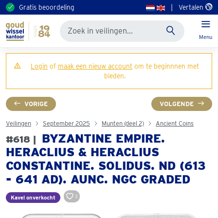
Gratis beoordeling
|
Vertalen
Menu
Login
of
maak een nieuw account
om te beginnnen met
bieden.
VORIGE
VOLGENDE
Veilingen
September 2025
Munten (deel 2)
Ancient Coins
BYZANTINE EMPIRE.
#618 |
HERACLIUS & HERACLIUS
CONSTANTINE. SOLIDUS. ND (613
- 641 AD). AUNC. NGC GRADED
3
Kavel onverkocht