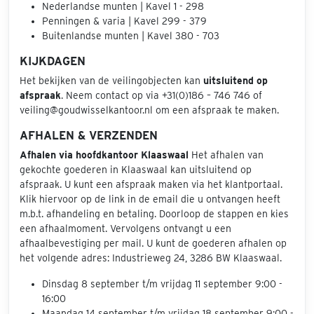
Nederlandse munten | Kavel 1 - 298
Penningen & varia | Kavel 299 - 379
Buitenlandse munten | Kavel 380 - 703
KIJKDAGEN
Het bekijken van de veilingobjecten kan
uitsluitend op
afspraak
. Neem contact op via +31(0)186 – 746 746 of
veiling@goudwisselkantoor.nl om een afspraak te maken.
AFHALEN & VERZENDEN
Afhalen via hoofdkantoor Klaaswaal
Het afhalen van
gekochte goederen in Klaaswaal kan uitsluitend op
afspraak. U kunt een afspraak maken via het klantportaal.
Klik hiervoor op de link in de email die u ontvangen heeft
m.b.t. afhandeling en betaling. Doorloop de stappen en kies
een afhaalmoment. Vervolgens ontvangt u een
afhaalbevestiging per mail. U kunt de goederen afhalen op
het volgende adres: Industrieweg 24, 3286 BW Klaaswaal.
Dinsdag 8 september t/m vrijdag 11 september 9:00 -
16:00
Maandag 14 september t/m vrijdag 18 september 9:00 -