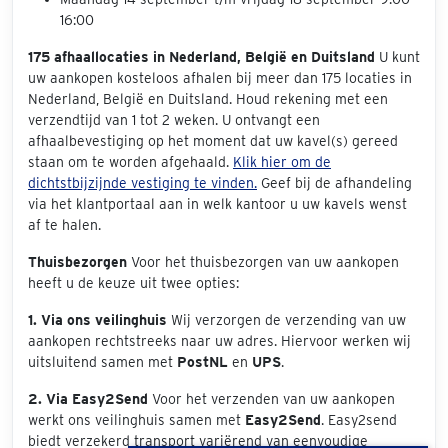
16:00
175 afhaallocaties in Nederland, België en Duitsland
U kunt
uw aankopen kosteloos afhalen bij meer dan 175 locaties in
Nederland, België en Duitsland. Houd rekening met een
verzendtijd van 1 tot 2 weken. U ontvangt een
afhaalbevestiging op het moment dat uw kavel(s) gereed
staan om te worden afgehaald.
Klik hier om de
dichtstbijzijnde vestiging te vinden.
Geef bij de afhandeling
via het klantportaal aan in welk kantoor u uw kavels wenst
af te halen.
Thuisbezorgen
Voor het thuisbezorgen van uw aankopen
heeft u de keuze uit twee opties:
1. Via ons veilinghuis
Wij verzorgen de verzending van uw
aankopen rechtstreeks naar uw adres. Hiervoor werken wij
uitsluitend samen met
PostNL
en
UPS
.
2. Via Easy2Send
Voor het verzenden van uw aankopen
werkt ons veilinghuis samen met
Easy2Send
. Easy2send
biedt verzekerd transport variërend van eenvoudige