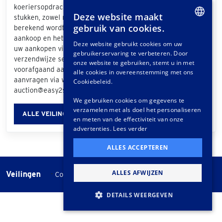
koeriersopdrachten tot het vervoeren van exclusieve
Deze website maakt
stukken, zowel nationaal als internationaal. De prijs die
gebruik van cookies.
berekend wordt is afhankelijk van de grootte van uw
DUTCH
aankoop en het bezorgadres. Als u bij de afhandeling van
Deze website gebruikt cookies om uw
uw aankopen via het klantportaal "Easy2Send" als
gebruikerservaring te verbeteren. Door
GERMAN
verzendwijze selecteert, ontvangt u een offerte. Ook
onze website te gebruiken, stemt u in met
voorafgaand aan de veiling kunt u vrijblijvend een offerte
FRENCH
alle cookies in overeenstemming met ons
aanvragen via www.easy2send.nl/veilingen |
Cookiebeleid.
auction@easy2send.nl | Telefoon: (+31) 88 330 0999.
We gebruiken cookies om gegevens te
verzamelen met als doel het personaliseren
ALLE VEILINGINFORMATIE
en meten van de effectiviteit van onze
advertenties.
Lees verder
ALLES ACCEPTEREN
ALLES AFWIJZEN
Veilingen
-
Cookie instellingen
Veilingvoorwaarden
DETAILS WEERGEVEN
STRIKT NOODZAKELIJK