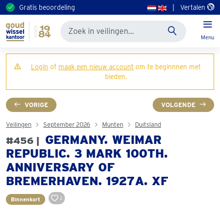
Gratis beoordeling
|
Vertalen
Menu
Login
of
maak een nieuw account
om te beginnnen met
bieden.
VORIGE
VOLGENDE
Veilingen
September 2026
Munten
Duitsland
GERMANY. WEIMAR
#456 |
REPUBLIC. 3 MARK 100TH.
ANNIVERSARY OF
BREMERHAVEN. 1927A. XF
2
Binnenkort