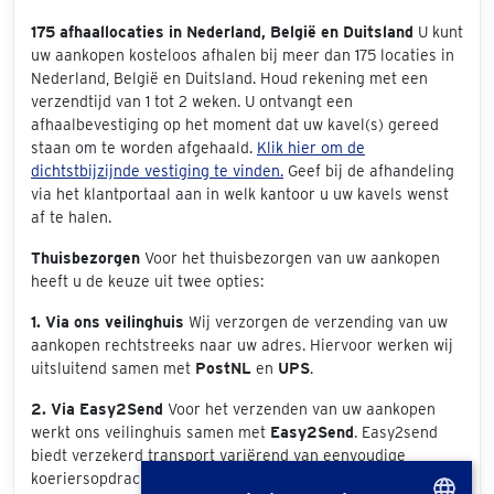
175 afhaallocaties in Nederland, België en Duitsland
U kunt
uw aankopen kosteloos afhalen bij meer dan 175 locaties in
Nederland, België en Duitsland. Houd rekening met een
verzendtijd van 1 tot 2 weken. U ontvangt een
afhaalbevestiging op het moment dat uw kavel(s) gereed
staan om te worden afgehaald.
Klik hier om de
dichtstbijzijnde vestiging te vinden.
Geef bij de afhandeling
via het klantportaal aan in welk kantoor u uw kavels wenst
af te halen.
Thuisbezorgen
Voor het thuisbezorgen van uw aankopen
heeft u de keuze uit twee opties:
1. Via ons veilinghuis
Wij verzorgen de verzending van uw
aankopen rechtstreeks naar uw adres. Hiervoor werken wij
uitsluitend samen met
PostNL
en
UPS
.
2. Via Easy2Send
Voor het verzenden van uw aankopen
werkt ons veilinghuis samen met
Easy2Send
. Easy2send
biedt verzekerd transport variërend van eenvoudige
koeriersopdrachten tot het vervoeren van exclusieve