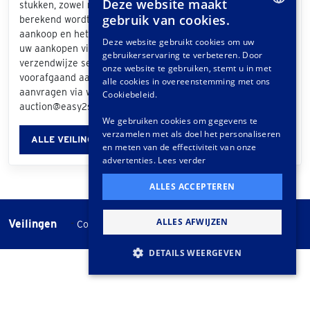
Deze website maakt
stukken, zowel nationaal als internationaal. De prijs die
gebruik van cookies.
berekend wordt is afhankelijk van de grootte van uw
DUTCH
aankoop en het bezorgadres. Als u bij de afhandeling van
Deze website gebruikt cookies om uw
uw aankopen via het klantportaal "Easy2Send" als
gebruikerservaring te verbeteren. Door
GERMAN
verzendwijze selecteert, ontvangt u een offerte. Ook
onze website te gebruiken, stemt u in met
voorafgaand aan de veiling kunt u vrijblijvend een offerte
FRENCH
alle cookies in overeenstemming met ons
aanvragen via www.easy2send.nl/veilingen |
Cookiebeleid.
auction@easy2send.nl | Telefoon: (+31) 88 330 0999.
We gebruiken cookies om gegevens te
verzamelen met als doel het personaliseren
ALLE VEILINGINFORMATIE
en meten van de effectiviteit van onze
advertenties.
Lees verder
ALLES ACCEPTEREN
ALLES AFWIJZEN
Veilingen
-
Cookie instellingen
Veilingvoorwaarden
DETAILS WEERGEVEN
STRIKT NOODZAKELIJK
PRESTATIE