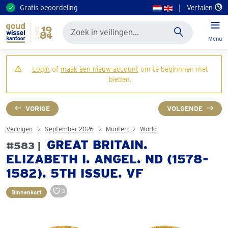
Gratis beoordeling
|
Vertalen
Menu
Login
of
maak een nieuw account
om te beginnnen met
bieden.
VORIGE
VOLGENDE
Veilingen
September 2026
Munten
World
GREAT BRITAIN.
#583 |
ELIZABETH I. ANGEL. ND (1578-
1582). 5TH ISSUE. VF
3
Binnenkort