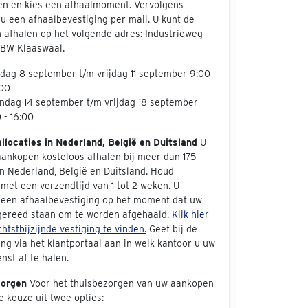
en en kies een afhaalmoment. Vervolgens
u een afhaalbevestiging per mail. U kunt de
 afhalen op het volgende adres: Industrieweg
 BW Klaaswaal.
dag 8 september t/m vrijdag 11 september 9:00
:00
ndag 14 september t/m vrijdag 18 september
 - 16:00
allocaties in Nederland, België en Duitsland
U
aankopen kosteloos afhalen bij meer dan 175
in Nederland, België en Duitsland. Houd
met een verzendtijd van 1 tot 2 weken. U
 een afhaalbevestiging op het moment dat uw
 gereed staan om te worden afgehaald.
Klik hier
htstbijzijnde vestiging te vinden.
Geef bij de
ng via het klantportaal aan in welk kantoor u uw
nst af te halen.
zorgen
Voor het thuisbezorgen van uw aankopen
e keuze uit twee opties: