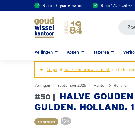
Ruim 40 jaar ervaring
Ruim 175 locaties
Veilingen
Kopen
Taxeren
Verk
Login
of
maak een nieuw account
om te beginn
Veilingen
September 2026
Munten
Holland
HALVE GOUDEN 
#50 |
GULDEN. HOLLAND. 17
4
Binnenkort