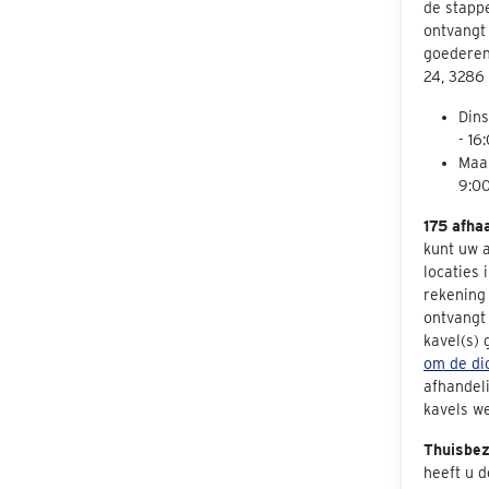
de stapp
ontvangt 
goederen
24, 3286
Dins
- 16
Maa
9:00
175 afha
kunt uw 
locaties 
rekening 
ontvangt
kavel(s)
om de dic
afhandeli
kavels we
Thuisbe
heeft u d