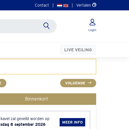
Contact
|
|
Vertalen
Login
LIVE VEILING
E
VOLGENDE
Binnenkort
 kavel zal geveild worden op
MEER INFO
nsdag 8 september 2026