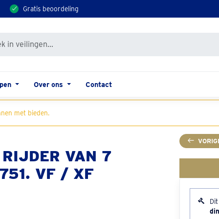
Gratis beoordeling
open
Over ons
Contact
nen met bieden.
VORIG
RIJDER VAN 7
51. VF / XF
Dit
di