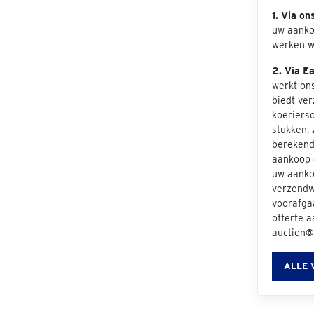
1. Via on
uw aanko
werken w
2. Via E
werkt on
biedt ve
koeriers
stukken, 
berekend 
aankoop e
uw aanko
verzendwi
voorafgaa
offerte a
auction@
ALLE 