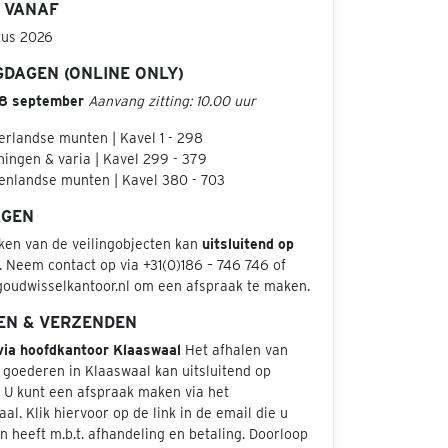
 VANAF
tus 2026
GDAGEN (ONLINE ONLY)
 8 september
Aanvang zitting: 10.00 uur
rlandse munten | Kavel 1 - 298
ingen & varia | Kavel 299 - 379
enlandse munten | Kavel 380 - 703
AGEN
jken van de veilingobjecten kan
uitsluitend op
. Neem contact op via +31(0)186 – 746 746 of
goudwisselkantoor.nl om een afspraak te maken.
EN & VERZENDEN
via hoofdkantoor Klaaswaal
Het afhalen van
 goederen in Klaaswaal kan uitsluitend op
. U kunt een afspraak maken via het
aal. Klik hiervoor op de link in de email die u
 heeft m.b.t. afhandeling en betaling. Doorloop