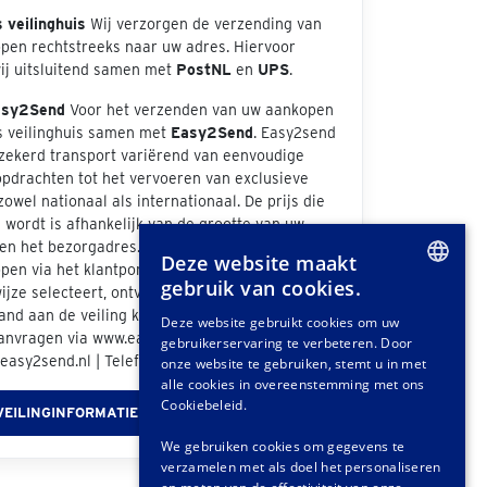
s veilinghuis
Wij verzorgen de verzending van
pen rechtstreeks naar uw adres. Hiervoor
ij uitsluitend samen met
PostNL
en
UPS
.
asy2Send
Voor het verzenden van uw aankopen
s veilinghuis samen met
Easy2Send
. Easy2send
rzekerd transport variërend van eenvoudige
opdrachten tot het vervoeren van exclusieve
zowel nationaal als internationaal. De prijs die
wordt is afhankelijk van de grootte van uw
n het bezorgadres. Als u bij de afhandeling van
Deze website maakt
pen via het klantportaal "Easy2Send" als
gebruik van cookies.
jze selecteert, ontvangt u een offerte. Ook
DUTCH
nd aan de veiling kunt u vrijblijvend een
Deze website gebruikt cookies om uw
anvragen via www.easy2send.nl/veilingen |
gebruikerservaring te verbeteren. Door
GERMAN
easy2send.nl | Telefoon: (+31) 88 330 0999.
onze website te gebruiken, stemt u in met
FRENCH
alle cookies in overeenstemming met ons
Cookiebeleid.
VEILINGINFORMATIE
We gebruiken cookies om gegevens te
verzamelen met als doel het personaliseren