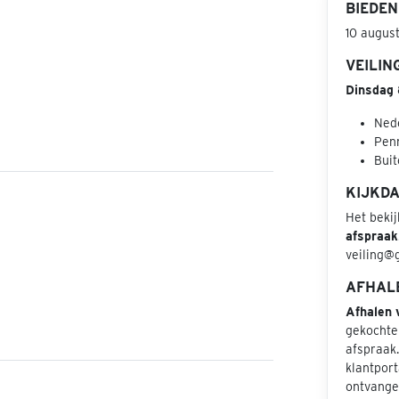
BIEDEN
10 augus
VEILIN
Dinsdag
Nede
Penn
Buit
KIJKD
Het beki
afspraak
veiling@
AFHAL
Afhalen 
gekochte
afspraak
klantport
ontvangen