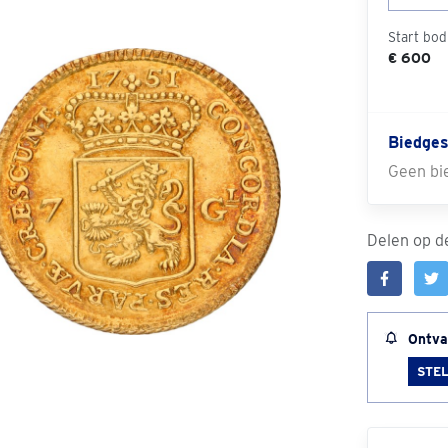
Start bod
€ 600
Biedges
Geen bi
Delen op de
Ontva
STEL