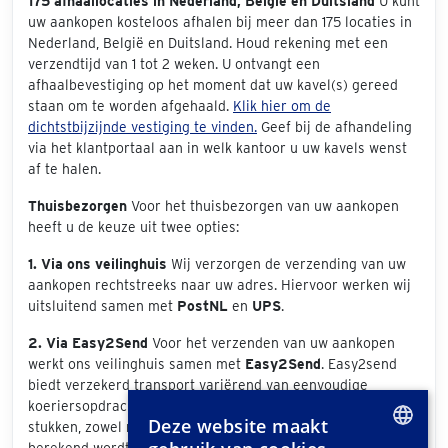
175 afhaallocaties in Nederland, België en Duitsland
U kunt
uw aankopen kosteloos afhalen bij meer dan 175 locaties in
Nederland, België en Duitsland. Houd rekening met een
verzendtijd van 1 tot 2 weken. U ontvangt een
afhaalbevestiging op het moment dat uw kavel(s) gereed
staan om te worden afgehaald.
Klik hier om de
dichtstbijzijnde vestiging te vinden.
Geef bij de afhandeling
via het klantportaal aan in welk kantoor u uw kavels wenst
af te halen.
Thuisbezorgen
Voor het thuisbezorgen van uw aankopen
heeft u de keuze uit twee opties:
1. Via ons veilinghuis
Wij verzorgen de verzending van uw
aankopen rechtstreeks naar uw adres. Hiervoor werken wij
uitsluitend samen met
PostNL
en
UPS
.
2. Via Easy2Send
Voor het verzenden van uw aankopen
werkt ons veilinghuis samen met
Easy2Send
. Easy2send
biedt verzekerd transport variërend van eenvoudige
koeriersopdrachten tot het vervoeren van exclusieve
Deze website maakt
stukken, zowel nationaal als internationaal. De prijs die