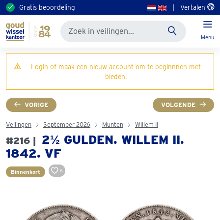
Gratis beoordeling
|
Vertalen
Menu
Login
of
maak een nieuw account
om te beginnnen met
bieden.
VORIGE
VOLGENDE
Veilingen
September 2026
Munten
Willem II
2½ GULDEN. WILLEM II.
#216 |
1842. VF
6
Binnenkort