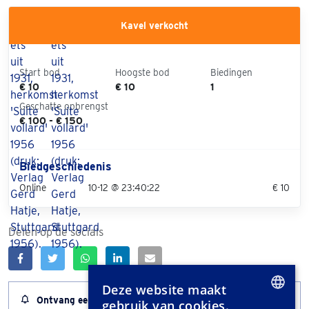
Kavel verkocht
Start bod
Hoogste bod
Biedingen
€ 10
€ 10
1
Geschatte opbrengst
€ 100 - € 150
Biedgeschiedenis
Online
10-12 @ 23:40:22
€ 10
Delen op de socials
Deze website maakt
Ontvang een melding wanneer dit kavel bijna afloopt
gebruik van cookies.