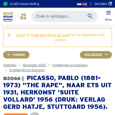
Gratis beoordeling
|
Vertalen
Menu
Login
of
maak een nieuw account
om te beginnnen met
bieden.
VORIGE
VOLGENDE
Veilingen
December 2020
Schilderijen en Gravures
Schilderijen en Gravures
PICASSO, PABLO (1881-
#2066 |
1973) "THE RAPE", NAAR ETS UIT
1931, HERKOMST 'SUITE
VOLLARD' 1956 (DRUK: VERLAG
GERD HATJE, STUTTGARD 1956).