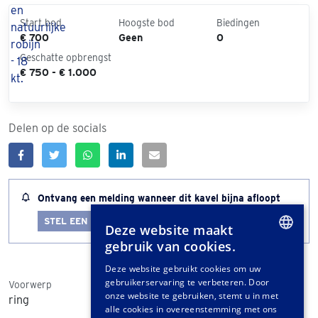
Start bod
Hoogste bod
Biedingen
€ 700
Geen
0
Geschatte opbrengst
€ 750 - € 1.000
Delen op de socials
Ontvang een melding wanneer dit kavel bijna afloopt
STEL EEN LOTALERT IN
Deze website maakt
gebruik van cookies.
DUTCH
Deze website gebruikt cookies om uw
gebruikerservaring te verbeteren. Door
GERMAN
Voorwerp
onze website te gebruiken, stemt u in met
ring
FRENCH
alle cookies in overeenstemming met ons