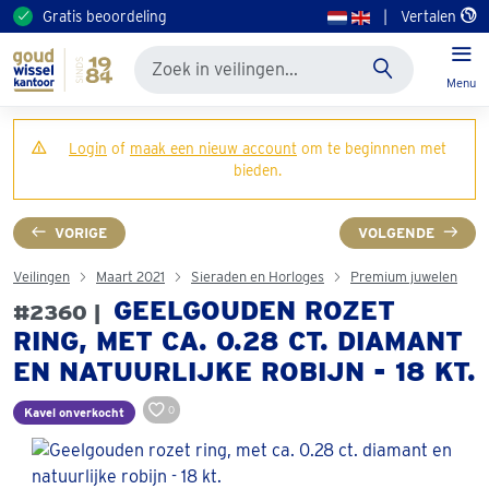
Gratis beoordeling
|
Vertalen
Menu
Login
of
maak een nieuw account
om te beginnnen met
bieden.
VORIGE
VOLGENDE
Veilingen
Maart 2021
Sieraden en Horloges
Premium juwelen
GEELGOUDEN ROZET
#2360 |
RING, MET CA. 0.28 CT. DIAMANT
EN NATUURLIJKE ROBIJN - 18 KT.
0
Kavel onverkocht