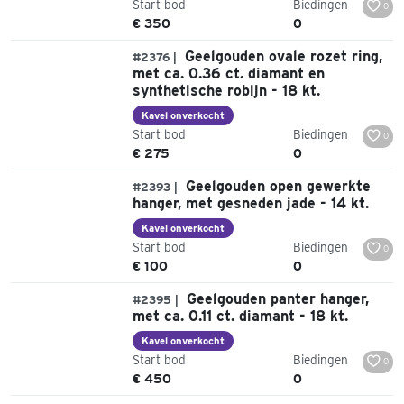
Start bod
Biedingen
0
€ 350
0
Geelgouden ovale rozet ring,
#2376 |
met ca. 0.36 ct. diamant en
synthetische robijn - 18 kt.
Kavel onverkocht
Start bod
Biedingen
0
€ 275
0
Geelgouden open gewerkte
#2393 |
hanger, met gesneden jade - 14 kt.
Kavel onverkocht
Start bod
Biedingen
0
€ 100
0
Geelgouden panter hanger,
#2395 |
met ca. 0.11 ct. diamant - 18 kt.
Kavel onverkocht
Start bod
Biedingen
0
€ 450
0