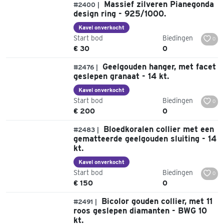
Massief zilveren Pianegonda
#2400 |
design ring - 925/1000.
Kavel onverkocht
Start bod
Biedingen
0
€ 30
0
Geelgouden hanger, met facet
#2476 |
geslepen granaat - 14 kt.
Kavel onverkocht
Start bod
Biedingen
0
€ 200
0
Bloedkoralen collier met een
#2483 |
gematteerde geelgouden sluiting - 14
kt.
Kavel onverkocht
Start bod
Biedingen
0
€ 150
0
Bicolor gouden collier, met 11
#2491 |
roos geslepen diamanten - BWG 10
kt.