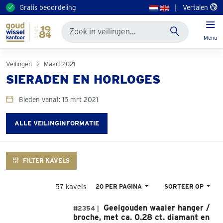
Gratis beoordeling
|
Vertalen
Menu
Veilingen
Maart 2021
SIERADEN EN HORLOGES
Bieden vanaf: 15 mrt 2021
ALLE VEILINGINFORMATIE
FILTER KAVELS
57 kavels
20 PER PAGINA
SORTEER OP
Geelgouden waaier hanger /
#2354 |
broche, met ca. 0.28 ct. diamant en