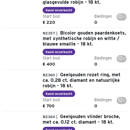
glasgevulde robijn - 18 kt.
Kavel onverkocht
Start bod
Biedingen
0
€ 220
0
Bicolor gouden paardenkoets,
#2357 |
met synthetische robijn en witte /
blauwe emaille - 18 kt.
Kavel onverkocht
Start bod
Biedingen
0
€ 400
0
Geelgouden rozet ring, met
#2360 |
ca. 0.28 ct. diamant en natuurlijke
robijn - 18 kt.
Kavel onverkocht
Start bod
Biedingen
0
€ 700
0
Geelgouden vlinder broche,
#2364 |
met ca. 0.12 ct. diamant - 18 kt.
Kavel onverkocht