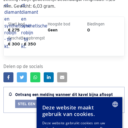
mm. Gewicht: 6,03 gram.
Start bod
Hoogste bod
Biedingen
€ 275
Geen
0
Geschatte opbrengst
€ 300 - € 350
Delen op de socials
Ontvang een melding wanneer dit kavel bijna afloopt
STEL EEN LOTALERT IN
Deze website maakt
gebruik van cookies.
DUTCH
Deze website gebruikt cookies om uw