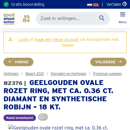
Gratis beoordeling
|
Vertalen
Menu
Login
of
maak een nieuw account
om te beginnnen met
bieden.
VORIGE
VOLGENDE
Veilingen
Maart 2021
Sieraden en Horloges
Premium juwelen
GEELGOUDEN OVALE
#2376 |
ROZET RING, MET CA. 0.36 CT.
DIAMANT EN SYNTHETISCHE
ROBIJN - 18 KT.
0
Kavel onverkocht