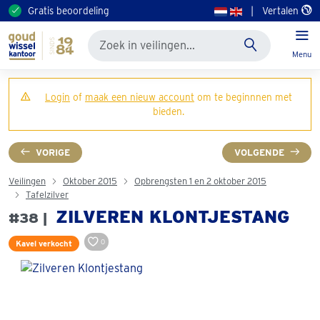
Gratis beoordeling
|
Vertalen
Menu
Login
of
maak een nieuw account
om te beginnnen met
bieden.
VORIGE
VOLGENDE
Veilingen
Oktober 2015
Opbrengsten 1 en 2 oktober 2015
Tafelzilver
ZILVEREN KLONTJESTANG
#38 |
0
Kavel verkocht