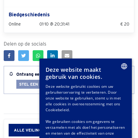
Biedgeschiedenis
Online
01-10 @ 20:31:41
€ 20
Delen op de socials
Deze website maakt
Ontvang een melding wanneer dit kavel bijna afloopt
gebruik van cookies.
DUTCH
STEL EEN LOTALERT IN
Deze website gebruikt cookies om uw
gebruikerservaring te verbeteren. Door
GERMAN
onze website te gebruiken, stemt u in met
FRENCH
alle cookies in overeenstemming met ons
Cookiebeleid.
We gebruiken cookies om gegevens te
verzamelen met als doel het personaliseren
ALLE VEILINGINFORMATIE
en meten van de effectiviteit van onze