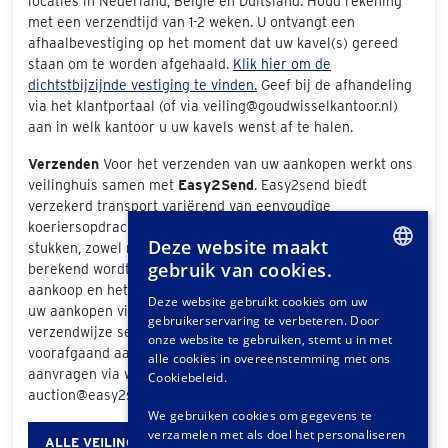
locaties in Nederland, België en Duitsland. Houd rekening
met een verzendtijd van 1-2 weken. U ontvangt een
afhaalbevestiging op het moment dat uw kavel(s) gereed
staan om te worden afgehaald.
Klik hier om de
dichtstbijzijnde vestiging te vinden.
Geef bij de afhandeling
via het klantportaal (of via veiling@goudwisselkantoor.nl)
aan in welk kantoor u uw kavels wenst af te halen.
Verzenden
Voor het verzenden van uw aankopen werkt ons
veilinghuis samen met
Easy2Send
. Easy2send biedt
verzekerd transport variërend van eenvoudige
koeriersopdrachten tot het vervoeren van exclusieve
Deze website maakt
stukken, zowel nationaal als internationaal. De prijs die
gebruik van cookies.
berekend wordt is afhankelijk van de grootte van uw
DUTCH
aankoop en het bezorgadres. Als u bij de afhandeling van
Deze website gebruikt cookies om uw
uw aankopen via het klantportaal "Easy2Send" als
gebruikerservaring te verbeteren. Door
GERMAN
verzendwijze selecteert, ontvangt u een offerte. Ook
onze website te gebruiken, stemt u in met
voorafgaand aan de veiling kunt u vrijblijvend een offerte
FRENCH
alle cookies in overeenstemming met ons
aanvragen via www.easy2send.nl/veilingen |
Cookiebeleid.
auction@easy2send.nl | Telefoon: (+31) 88 330 0999.
We gebruiken cookies om gegevens te
verzamelen met als doel het personaliseren
ALLE VEILINGINFORMATIE