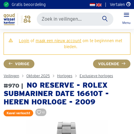
Gratis beoordeling
|
Vertalen
Menu
Login
of
maak een nieuw account
om te beginnnen met
bieden.
VORIGE
VOLGENDE
Veilingen
Oktober 2025
Horloges
Exclusieve horloges
NO RESERVE - ROLEX
#970 |
SUBMARINER DATE 16610T -
HEREN HORLOGE - 2009
61
Kavel verkocht