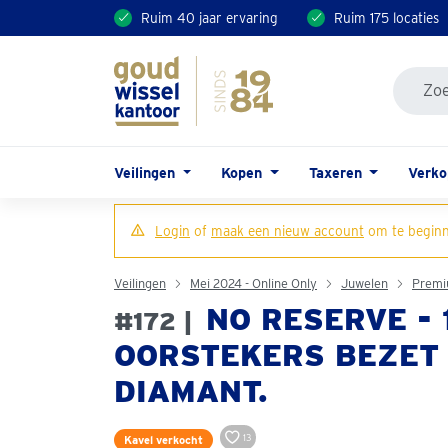
Ruim 40 jaar ervaring
Ruim 175 locaties
Veilingen
Kopen
Taxeren
Verk
Login
of
maak een nieuw account
om te beginn
Veilingen
Mei 2024 - Online Only
Juwelen
Premi
NO RESERVE -
#172 |
OORSTEKERS BEZET M
DIAMANT.
13
Kavel verkocht