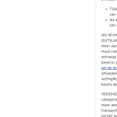
Tijd
van 
Na a
t/m 
140 AFH
DUITSLAN
meer dan 
Houd rek
ontvangt
kavel(s)
om de dic
afhandeli
veiling@g
kavels we
VERZENDE
categori
maar we
transpor
tot het v