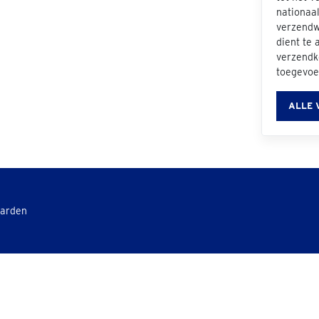
nationaal
verzendwi
dient te 
verzendk
toegevoe
ALLE 
aarden