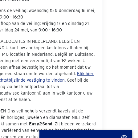
ens de veiling: woensdag 15 & donderdag 16 mei,
9:00 - 16:30
floop van de veiling: vrijdag 17 en dinsdag 21
vrijdag 24 mei, van 9:00 - 16:30
AALLOCATIES IN NEDERLAND, BELGIË EN
D U kunt uw aankopen kosteloos afhalen bij
140 locaties in Nederland, België en Duitsland.
ening met een verzendtijd van 1-2 weken. U
 een afhaalbevestiging op het moment dat uw
 gereed staan om te worden afgehaald.
Klik hier
htstbijzijnde vestiging te vinden.
Geef bij de
ng via het klantportaal (of via
oudwisselkantoor.nl) aan in welk kantoor u uw
nst af te halen.
N Ons veilinghuis verzendt kavels uit de
eën horloges, juwelen en diamanten NIET zelf
rkt samen met
Easy2Send
. Zij bieden verzekerd
t variërend van eenvoudige koeriersopdrachten
ervoeren van exclusieve stukken, zowel