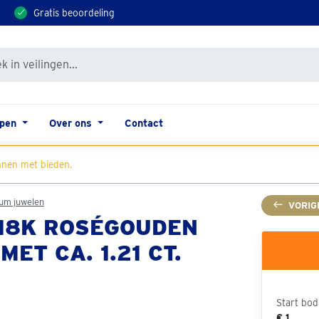
Gratis beoordeling
open
Over ons
Contact
nen met bieden.
um juwelen
VORIG
 18K ROSÉGOUDEN
ET CA. 1.21 CT.
Start bod
€ 1