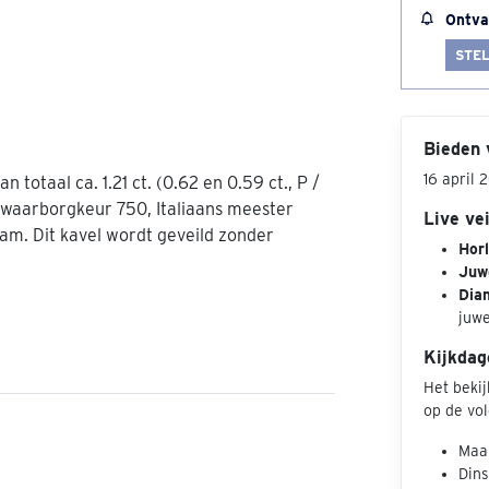
Ontva
STEL
Bieden 
16 april 
totaal ca. 1.21 ct. (0.62 en 0.59 ct., P /
s waarborgkeur 750, Italiaans meester
Live ve
am. Dit kavel wordt geveild zonder
Hor
Juw
Dia
juw
Kijkdag
Het beki
op de vo
Maan
Dins