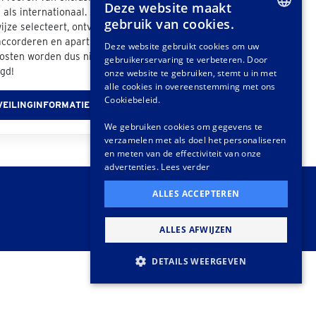
Deze website maakt
 als internationaal. Als u "Easy2Send" als
gebruik van cookies.
jze selecteert, ontvangt u een offerte die u
DUTCH
accorderen en apart dient te betalen - deze
Deze website gebruikt cookies om uw
osten worden dus niet aan uw veilingfactuur
gebruikerservaring te verbeteren. Door
GERMAN
gd!
onze website te gebruiken, stemt u in met
FRENCH
alle cookies in overeenstemming met ons
Cookiebeleid.
VEILINGINFORMATIE
We gebruiken cookies om gegevens te
verzamelen met als doel het personaliseren
en meten van de effectiviteit van onze
advertenties.
Lees verder
ALLES ACCEPTEREN
ALLES AFWIJZEN
DETAILS WEERGEVEN
STRIKT NOODZAKELIJK
PRESTATIE