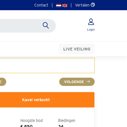
Contact
|
|
Vertalen
Login
LIVE VEILING
E
VOLGENDE
Kavel verkocht
Hoogste bod
Biedingen
€ 850
34