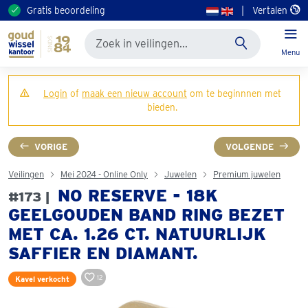
Gratis beoordeling
|
Vertalen
Menu
Login
of
maak een nieuw account
om te beginnnen met
bieden.
VORIGE
VOLGENDE
Veilingen
Mei 2024 - Online Only
Juwelen
Premium juwelen
NO RESERVE - 18K
#173 |
GEELGOUDEN BAND RING BEZET
MET CA. 1.26 CT. NATUURLIJK
SAFFIER EN DIAMANT.
12
Kavel verkocht