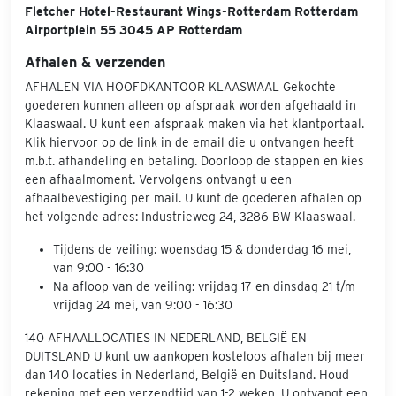
Fletcher Hotel-Restaurant Wings-Rotterdam Rotterdam
Airportplein 55 3045 AP Rotterdam
Afhalen & verzenden
AFHALEN VIA HOOFDKANTOOR KLAASWAAL Gekochte
goederen kunnen alleen op afspraak worden afgehaald in
Klaaswaal. U kunt een afspraak maken via het klantportaal.
Klik hiervoor op de link in de email die u ontvangen heeft
m.b.t. afhandeling en betaling. Doorloop de stappen en kies
een afhaalmoment. Vervolgens ontvangt u een
afhaalbevestiging per mail. U kunt de goederen afhalen op
het volgende adres: Industrieweg 24, 3286 BW Klaaswaal.
Tijdens de veiling: woensdag 15 & donderdag 16 mei,
van 9:00 - 16:30
Na afloop van de veiling: vrijdag 17 en dinsdag 21 t/m
vrijdag 24 mei, van 9:00 - 16:30
140 AFHAALLOCATIES IN NEDERLAND, BELGIË EN
DUITSLAND U kunt uw aankopen kosteloos afhalen bij meer
dan 140 locaties in Nederland, België en Duitsland. Houd
rekening met een verzendtijd van 1-2 weken. U ontvangt een