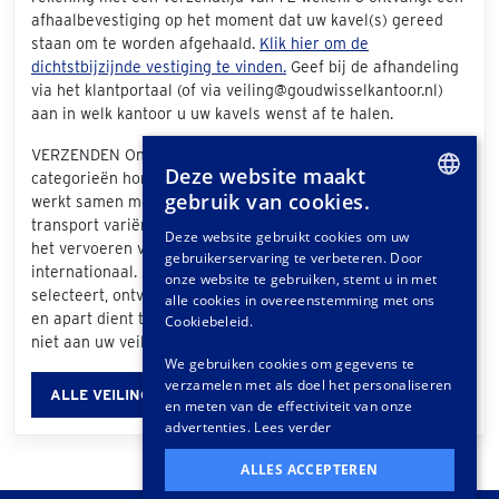
afhaalbevestiging op het moment dat uw kavel(s) gereed
staan om te worden afgehaald.
Klik hier om de
dichtstbijzijnde vestiging te vinden.
Geef bij de afhandeling
via het klantportaal (of via veiling@goudwisselkantoor.nl)
aan in welk kantoor u uw kavels wenst af te halen.
VERZENDEN Ons veilinghuis verzendt kavels uit de
Deze website maakt
categorieën horloges, juwelen en diamanten NIET zelf maar
gebruik van cookies.
werkt samen met
Easy2Send
. Zij bieden verzekerd
DUTCH
transport variërend van eenvoudige koeriersopdrachten tot
Deze website gebruikt cookies om uw
het vervoeren van exclusieve stukken, zowel nationaal als
gebruikerservaring te verbeteren. Door
GERMAN
internationaal. Als u "Easy2Send" als verzendwijze
onze website te gebruiken, stemt u in met
selecteert, ontvangt u een offerte die u dient te accorderen
FRENCH
alle cookies in overeenstemming met ons
en apart dient te betalen - deze verzendkosten worden dus
Cookiebeleid.
niet aan uw veilingfactuur toegevoegd!
We gebruiken cookies om gegevens te
verzamelen met als doel het personaliseren
ALLE VEILINGINFORMATIE
en meten van de effectiviteit van onze
advertenties.
Lees verder
ALLES ACCEPTEREN